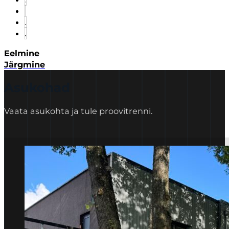
Eelmine
Järgmine
Asukohad
Vaata asukohta ja tule proovitrenni.