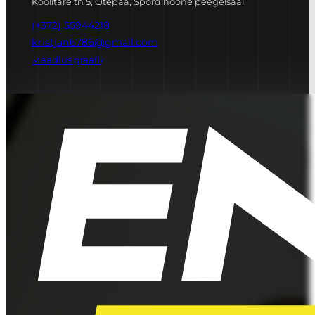
Koolitare tn 5, Otepää, Spordihoone peegelsaal
(+372) 55944218
kristjan6786@gmail.com
Maadlus graafik