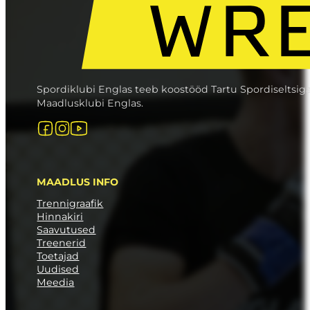
Spordiklubi Englas teeb koostööd Tartu Spordiseltsig
Maadlusklubi Englas.
Follow us on Facebook
Follow us on Instagram
Follow us on YouTube
MAADLUS INFO
Trennigraafik
Hinnakiri
Saavutused
Treenerid
Toetajad
Uudised
Meedia