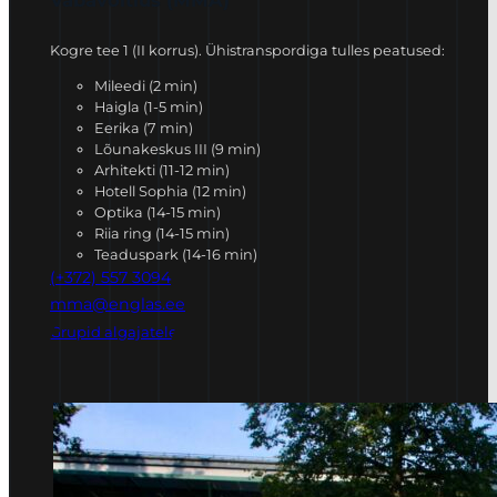
Kogre tee 1 (II korrus). Ühistranspordiga tulles peatused:
Mileedi (2 min)
Haigla (1-5 min)
Eerika (7 min)
Lõunakeskus III (9 min)
Arhitekti (11-12 min)
Hotell Sophia (12 min)
Optika (14-15 min)
Riia ring (14-15 min)
Teaduspark (14-16 min)
(+372) 557 3094
mma@englas.ee
Grupid algajatele