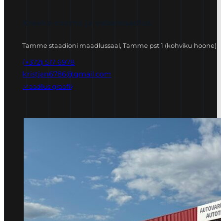
Kreeka-rooma ja vabamaadlus
Tamme staadioni maadlussaal, Tamme pst 1 (kohviku hoone)
(+372) 517 6978
kristjan6786@gmail.com
Maadlus graafik