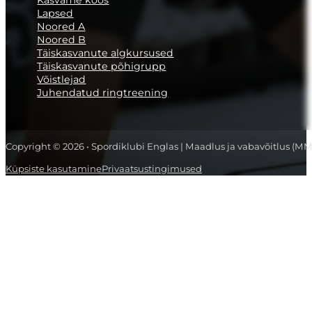
Lapsed
Noored A
Noored B
Täiskasvanute algkursused
Täiskasvanute põhigrupp
Võistlejad
Juhendatud ringtreening
Copyright © 2026 • Spordiklubi Englas | Maadlus ja vabavõitlus (MM
Küpsiste kasutamine
Privaatsustingimused