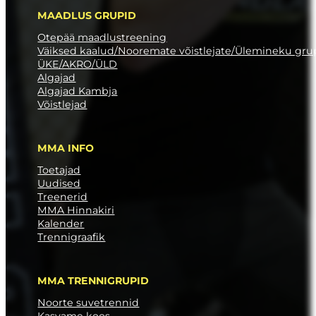
MAADLUS GRUPID
Otepää maadlustreening
Väiksed kaalud/Nooremate võistlejate/Ülemineku gr
ÜKE/AKRO/ÜLD
Algajad
Algajad Kambja
Võistlejad
MMA INFO
Toetajad
Uudised
Treenerid
MMA Hinnakiri
Kalender
Trennigraafik
MMA TRENNIGRUPID
Noorte suvetrennid
Kasvame koos