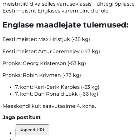
meistritiitlid ka selles vanuseklassis – ühtegi õpilaste
Eesti meistrit Englases varem olnud ei ole.
Englase maadlejate tulemused:
Eesti meister: Max Hristjuk (-38 kg)
Eesti meister: Artur Jeremejev (-47 kg)
Pronks: Georg Kristerson (-53 kg)
Pronks: Robin Krivmen (-73 kg)
7. koht: Karl-Eerik Karoles (-53 kg)
7. koht: Dan Ronald Lokk (-66 kg)
Meeskondlikult saavutasime 4. koha.
Jaga postitust
Kopeeri URL