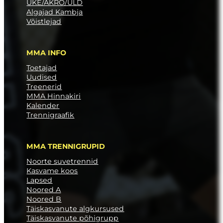
ÜKE/AKRO/ÜLD
Algajad Kambja
Võistlejad
MMA INFO
Toetajad
Uudised
Treenerid
MMA Hinnakiri
Kalender
Trennigraafik
MMA TRENNIGRUPID
Noorte suvetrennid
Kasvame koos
Lapsed
Noored A
Noored B
Täiskasvanute algkursused
Täiskasvanute põhigrupp