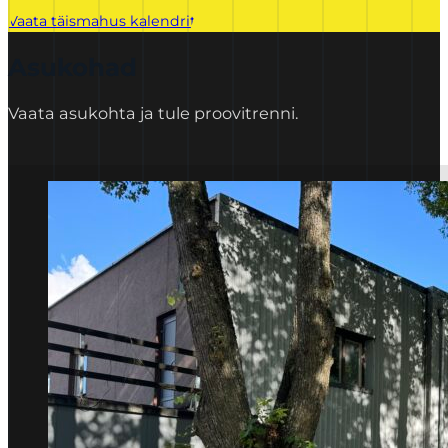
Vaata täismahus kalendrit
Asukohad
Vaata asukohta ja tule proovitrenni.