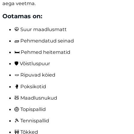
aega veetma.
Ootamas on:
🥋 Suur maadlusmatt
🧱 Pehmendatud seinad
🛏️ Pehmed heitematid
🛡️ Võistluspuur
🪢 Ripuvad köied
🥊 Poksikotid
🧸 Maadlusnukud
🏐 Topispallid
🎾 Tennispallid
🚧 Tõkked