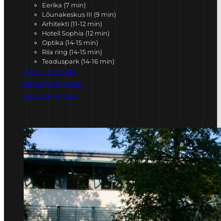
Eerika (7 min)
Lõunakeskus III (9 min)
Arhitekti (11-12 min)
Hotell Sophia (12 min)
Optika (14-15 min)
Riia ring (14-15 min)
Teaduspark (14-16 min)
(+372) 557 3094
mma@englas.ee
Grupid algajatele