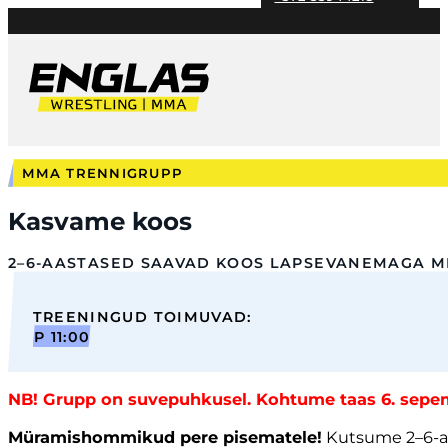
MMA TRENNIGRUPP
Kasvame koos
2–6-AASTASED SAAVAD KOOS LAPSEVANEMAGA ME
TREENINGUD TOIMUVAD:
⁠P 11:00
NB! Grupp on suvepuhkusel. Kohtume taas 6. sepem
Müramishommikud pere pisematele!
Kutsume 2–6-aas