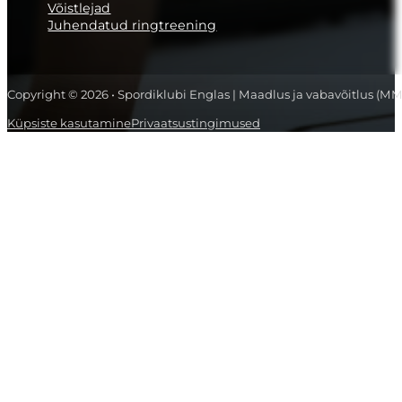
Võistlejad
Juhendatud ringtreening
Copyright © 2026 • Spordiklubi Englas | Maadlus ja vabavõitlus (MM
Küpsiste kasutamine
Privaatsustingimused