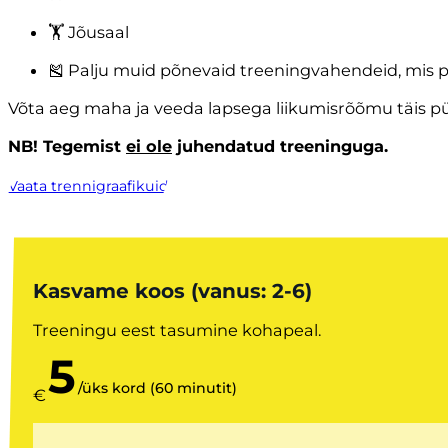
🏋️ Jõusaal
🎽 Palju muid põnevaid treeningvahendeid, mis pa
Võta aeg maha ja veeda lapsega liikumisrõõmu täis pü
NB! Tegemist
ei ole
juhendatud treeninguga.
Vaata trennigraafikuid
Kasvame koos (vanus: 2-6)
Treeningu eest tasumine kohapeal.
5
/üks kord (60 minutit)
€