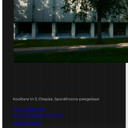
Kreeka-rooma ja vabamaadlus
Koolitare tn 5, Otepää, Spordihoone peegelsaal
(+372) 55944218
kristjan6786@gmail.com
Maadlus graafik