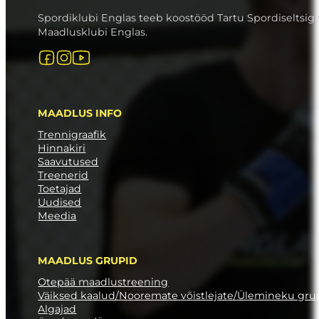
Spordiklubi Englas teeb koostööd Tartu Spordiseltsig
Maadlusklubi Englas.
Follow us on Facebook
Follow us on Instagram
Follow us on YouTube
MAADLUS INFO
Trennigraafik
Hinnakiri
Saavutused
Treenerid
Toetajad
Uudised
Meedia
MAADLUS GRUPID
Otepää maadlustreening
Väiksed kaalud/Nooremate võistlejate/Ülemineku gr
Algajad