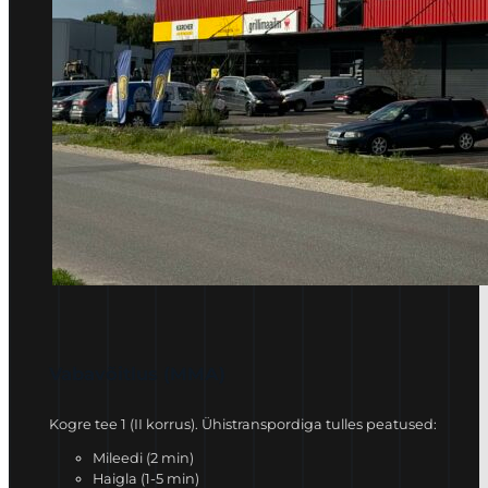
Vabavõitlus (MMA)
Kogre tee 1 (II korrus). Ühistranspordiga tulles peatused:
Mileedi (2 min)
Haigla (1-5 min)