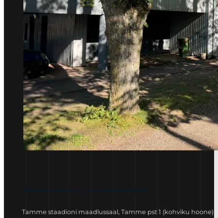
Kreeka-rooma ja vabamaadlus
Tamme staadioni maadlussaal, Tamme pst 1 (kohviku hoone)