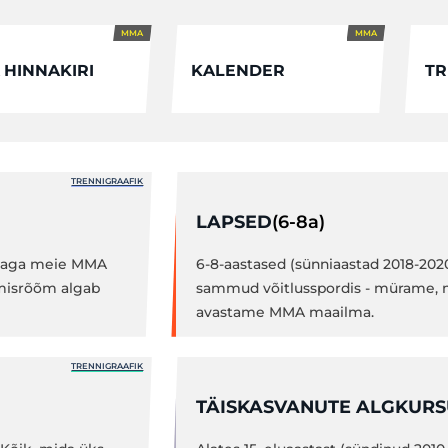
MMA
MMA
HINNAKIRI
KALENDER
TR
TRENNIGRAAFIK
(6-8a)
LAPSED
emaga meie MMA
6-8-aastased (sünniaastad 2018-202
umisrõõm algab
sammud võitlusspordis - mürame,
avastame MMA maailma.
TRENNIGRAAFIK
TÄISKASVANUTE ALGKUR