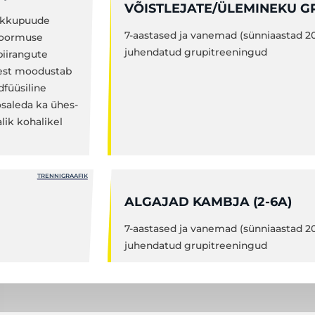
VÕISTLEJATE/ÜLEMINEKU GR
kokkupuude
7-aastased ja vanemad (sünniaastad 2
 koormuse
juhendatud grupitreeningud
iirangute
test moodustab
dfüüsiline
osaleda ka ühes-
lik kohalikel
TRENNIGRAAFIK
ALGAJAD KAMBJA (2-6A)
7-aastased ja vanemad (sünniaastad 2
juhendatud grupitreeningud