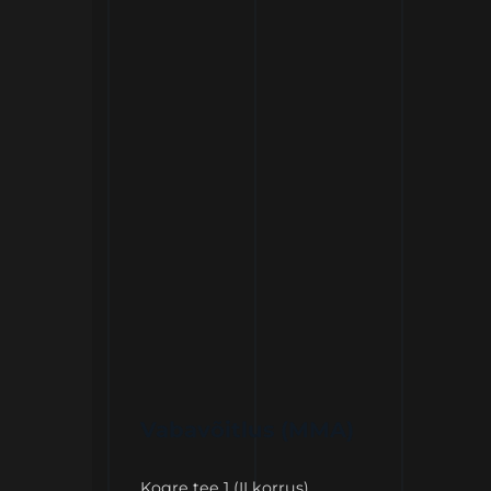
Vabavõitlus (MMA)
Kogre tee 1 (II korrus).