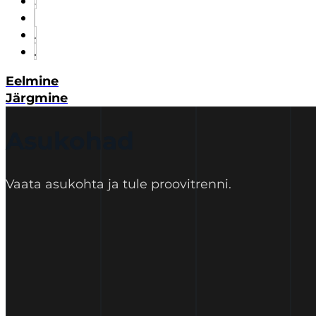
Eelmine
Järgmine
Asukohad
Vaata asukohta ja tule proovitrenni.