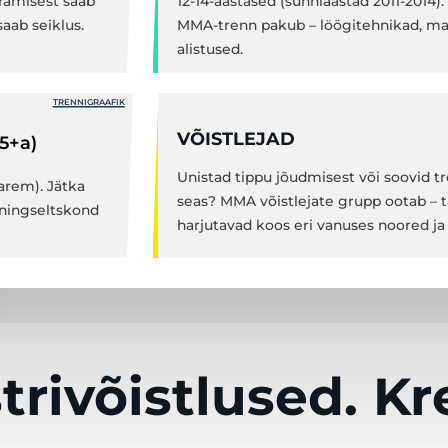
üramisest saab
12-14-aastased (sünniaastad 2011-2014)
aab seiklus.
MMA-trenn pakub – löögitehnikad, ma
alistused.
TRENNIGRAAFIK
VÕISTLEJAD
15+a)
Unistad tippu jõudmisest või soovid t
varem). Jätka
seas? MMA võistlejate grupp ootab –
ningseltskond
harjutavad koos eri vanuses noored ja
trivõistlused. K