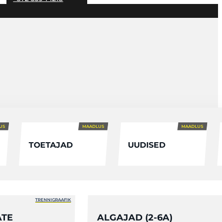
US
MAADLUS
MAADLUS
TOETAJAD
UUDISED
TRENNIGRAAFIK
ATE
ALGAJAD (2-6A)