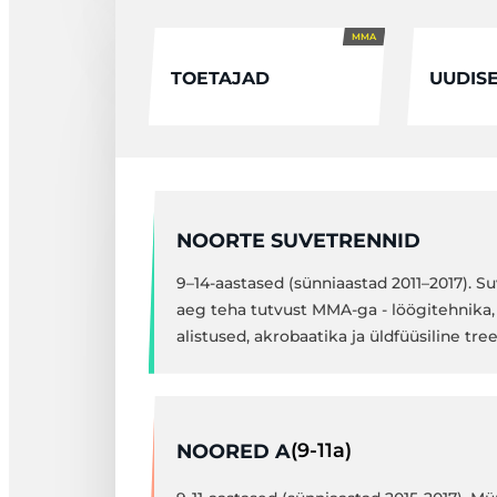
MMA
TOETAJAD
UUDIS
NOORTE SUVETRENNID
9–14-aastased (sünniaastad 2011–2017). Su
aeg teha tutvust MMA-ga - löögitehnika
alistused, akrobaatika ja üldfüüsiline tre
(9-11a)
NOORED A