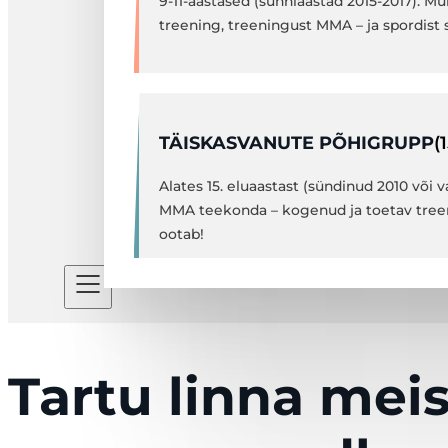
9-11-aastased (sünniaastad 2015-2017). M
treening, treeningust MMA – ja spordist s
(
TÄISKASVANUTE PÕHIGRUPP
Alates 15. eluaastast (sündinud 2010 või 
MMA teekonda – kogenud ja toetav tree
ootab!
Tartu linna meis