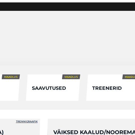
MAADLUS
MAADLUS
MAADL
SAAVUTUSED
TREENERID
TRENNIGRAAFIK
)
VÄIKSED KAALUD/NOOREM