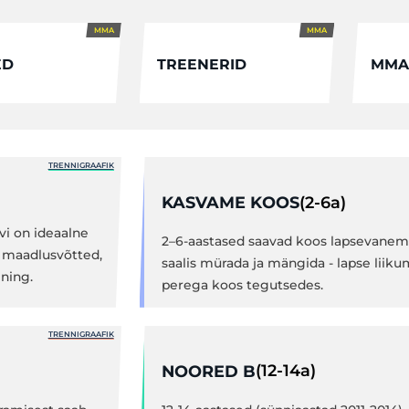
MMA
MMA
ED
TREENERID
MMA 
TRENNIGRAAFIK
(2-6a)
KASVAME KOOS
vi on ideaalne
2–6-aastased saavad koos lapsevan
, maadlusvõtted,
saalis mürada ja mängida - lapse liik
ening.
perega koos tegutsedes.
TRENNIGRAAFIK
(12-14a)
NOORED B