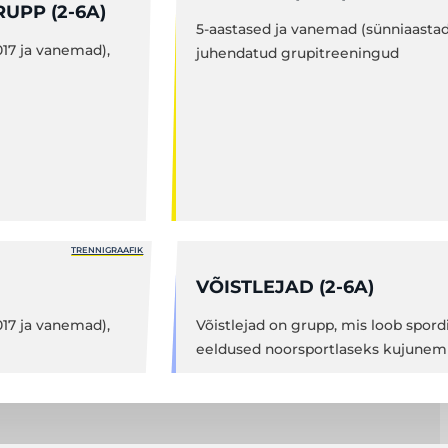
UPP (2-6A)
5-aastased ja vanemad (sünniaastad
017 ja vanemad),
juhendatud grupitreeningud
TRENNIGRAAFIK
VÕISTLEJAD (2-6A)
017 ja vanemad),
Võistlejad on grupp, mis loob spord
eeldused noorsportlaseks kujunemi