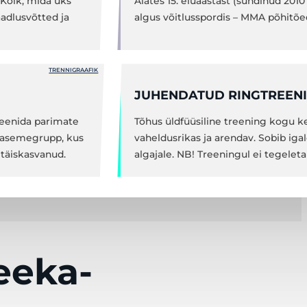
. Kõik, mida üks
Alates 15. eluaastast (sündinud 2010
adlusvõtted ja
algus võitlusspordis – MMA põhitõ
TRENNIGRAAFIK
JUHENDATUD RINGTREEN
reenida parimate
Tõhus üldfüüsiline treening kogu k
 tasemegrupp, kus
vaheldusrikas ja arendav. Sobib iga
 täiskasvanud.
algajale. NB! Treeningul ei tegelet
reeka-