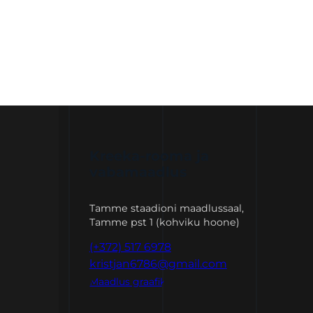
Kreeka-rooma ja
vabamaadlus
Tamme staadioni maadlussaal,
Tamme pst 1 (kohviku hoone)
(+372) 517 6978
kristjan6786@gmail.com
Maadlus graafik