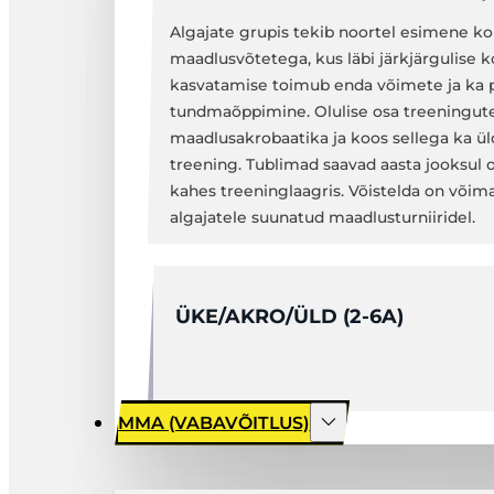
Algajate grupis tekib noortel esimene 
maadlusvõtetega, kus läbi järkjärgulise
kasvatamise toimub enda võimete ja ka p
tundmaõppimine. Olulise osa treeningu
maadlusakrobaatika ja koos sellega ka ül
treening. Tublimad saavad aasta jooksul 
kahes treeninglaagris. Võistelda on võima
algajatele suunatud maadlusturniiridel.
ÜKE/AKRO/ÜLD (2-6A)
MMA (VABAVÕITLUS)