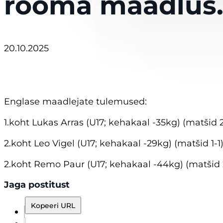
rooma maadlus
20.10.2025
Englase maadlejate tulemused:
1.koht Lukas Arras (U17; kehakaal -35kg) (matšid 
2.koht Leo Vigel (U17; kehakaal -29kg) (matšid 1-1
2.koht Remo Paur (U17; kehakaal -44kg) (matšid 
Jaga postitust
Kopeeri URL